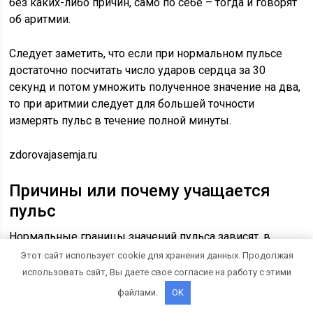
без каких-либо причин, само по себе – тогда и говорят
об аритмии.
Следует заметить, что если при нормальном пульсе
достаточно посчитать число ударов сердца за 30
секунд и потом умножить полученное значение на два,
то при аритмии следует для большей точности
измерять пульс в течение полной минуты.
zdorovajasemja.ru
Причины или почему учащается
пульс
Нормальные границы значений пульса зависят, в
первую очередь, от возраста человека, но стоит
Этот сайт использует cookie для хранения данных. Продолжая
помнить и об индивидуальных особенностях
использовать сайт, Вы даете свое согласие на работу с этими
организма.
файлами.
OK