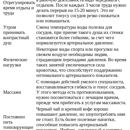
Отрегулировать
отдыхом. После каждых 3 часов труда нужно
время отдыха и
делать перерыв на 15-20 минут. Это не
труда
позволит тонусу сосудов резко снижаться
или повышаться.
Утром
Смена температуры воды полезна для
принимать
сосудов, при приеме такого душа их стенки
контрастный
становятся более гибкими, за счет чего
душ
нормализуется артериальное давление.
Некоторые виды спорта или прогулки на
свежем воздухе необходимы людям,
Физические
страдающим перепадами давления. Во время
нагрузки
таких занятий увеличивается сила
кровотока, что способствует поддержанию
оптимального артериального показателя.
С помощью действий умелого специалиста,
восстанавливается гибкость и тонус сосудов.
Массажи
У этого метода есть противопоказания,
нужно посоветоваться с лечащим врачом,
прежде чем прибегать к услугам массажиста.
Черный чай и крепкий кофе хорошо
повышают давление, но злоупотреблять ими
Постоянно
не стоит. Есть более полезные напитки,
пить
способные повысить артериальный
тонизирующие
показатель. Имбирь, заваренный в кипятке,