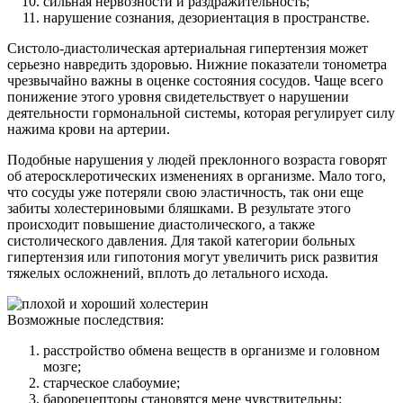
сильная нервозности и раздражительность;
нарушение сознания, дезориентация в пространстве.
Систоло-диастолическая артериальная гипертензия может
серьезно навредить здоровью. Нижние показатели тонометра
чрезвычайно важны в оценке состояния сосудов. Чаще всего
понижение этого уровня свидетельствует о нарушении
деятельности гормональной системы, которая регулирует силу
нажима крови на артерии.
Подобные нарушения у людей преклонного возраста говорят
об атеросклеротических изменениях в организме. Мало того,
что сосуды уже потеряли свою эластичность, так они еще
забиты холестериновыми бляшками. В результате этого
происходит повышение диастолического, а также
систолического давления. Для такой категории больных
гипертензия или гипотония могут увеличить риск развития
тяжелых осложнений, вплоть до летального исхода.
Возможные последствия:
расстройство обмена веществ в организме и головном
мозге;
старческое слабоумие;
барорецепторы становятся мене чувствительны;