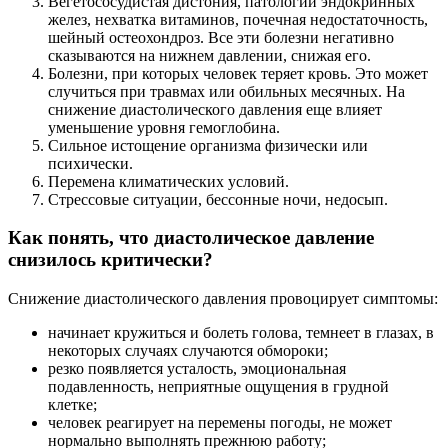
Вегетососудистая дистония, патологии эндокринных
желез, нехватка витаминов, почечная недостаточность,
шейный остеохондроз. Все эти болезни негативно
сказываются на нижнем давлении, снижая его.
Болезни, при которых человек теряет кровь. Это может
случиться при травмах или обильных месячных. На
снижение диастолического давления еще влияет
уменьшение уровня гемоглобина.
Сильное истощение организма физически или
психически.
Перемена климатических условий.
Стрессовые ситуации, бессонные ночи, недосып.
Как понять, что диастолическое давление
снизилось критически?
Снижение диастолического давления провоцирует симптомы:
начинает кружиться и болеть голова, темнеет в глазах, в
некоторых случаях случаются обмороки;
резко появляется усталость, эмоциональная
подавленность, неприятные ощущения в грудной
клетке;
человек реагирует на перемены погоды, не может
нормально выполнять прежнюю работу;