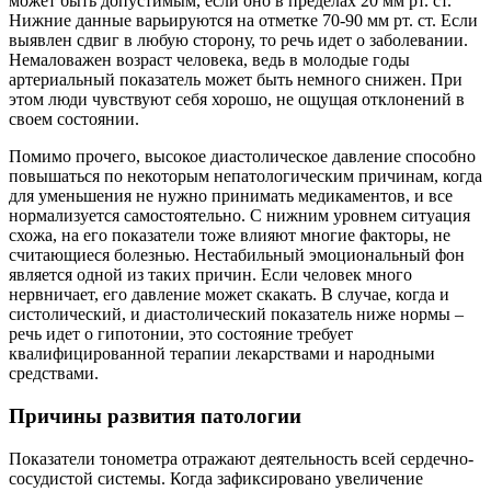
может быть допустимым, если оно в пределах 20 мм рт. ст.
Нижние данные варьируются на отметке 70-90 мм рт. ст. Если
выявлен сдвиг в любую сторону, то речь идет о заболевании.
Немаловажен возраст человека, ведь в молодые годы
артериальный показатель может быть немного снижен. При
этом люди чувствуют себя хорошо, не ощущая отклонений в
своем состоянии.
Помимо прочего, высокое диастолическое давление способно
повышаться по некоторым непатологическим причинам, когда
для уменьшения не нужно принимать медикаментов, и все
нормализуется самостоятельно. С нижним уровнем ситуация
схожа, на его показатели тоже влияют многие факторы, не
считающиеся болезнью. Нестабильный эмоциональный фон
является одной из таких причин. Если человек много
нервничает, его давление может скакать. В случае, когда и
систолический, и диастолический показатель ниже нормы –
речь идет о гипотонии, это состояние требует
квалифицированной терапии лекарствами и народными
средствами.
Причины развития патологии
Показатели тонометра отражают деятельность всей сердечно-
сосудистой системы. Когда зафиксировано увеличение