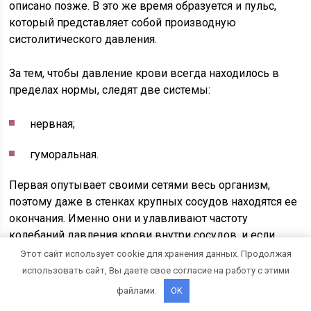
описано позже. В это же время образуется и пульс,
который представляет собой производную
систолитического давления.
За тем, чтобы давление крови всегда находилось в
пределах нормы, следят две системы:
нервная;
гуморальная.
Первая опутывает своими сетями весь организм,
поэтому даже в стенках крупных сосудов находятся ее
окончания. Именно они и улавливают частоту
колебаний давления крови внутри сосудов, и если
давление человека верхнее и нижнее (что означает,
Этот сайт использует cookie для хранения данных. Продолжая
узнаете ниже) находится не в пределах нормы, то
использовать сайт, Вы даете свое согласие на работу с этими
нервная система сразу же посылает соответствующий
файлами.
OK
сигнал в мозг. Далее центр нервной системы