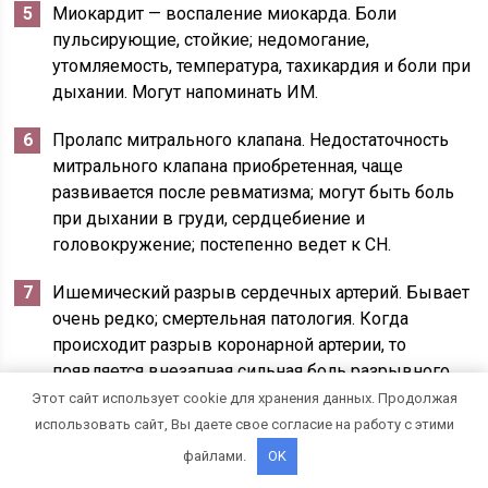
Миокардит — воспаление миокарда. Боли
пульсирующие, стойкие; недомогание,
утомляемость, температура, тахикардия и боли при
дыхании. Могут напоминать ИМ.
Пролапс митрального клапана. Недостаточность
митрального клапана приобретенная, чаще
развивается после ревматизма; могут быть боль
при дыхании в груди, сердцебиение и
головокружение; постепенно ведет к СН.
Ишемический разрыв сердечных артерий. Бывает
очень редко; смертельная патология. Когда
происходит разрыв коронарной артерии, то
появляется внезапная сильная боль разрывного
характера в грудине при вдохе с отдачей в шею,
Этот сайт использует cookie для хранения данных. Продолжая
спину и живот.
использовать сайт, Вы даете свое согласие на работу с этими
файлами.
OK