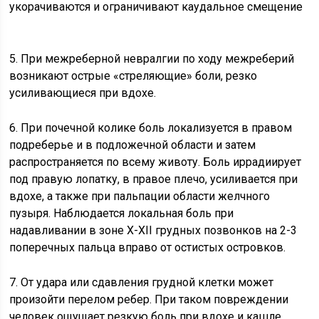
укорачиваются и ограничивают каудальное смещение
5. При межреберной невралгии по ходу межреберий
возникают острые «стреляющие» боли, резко
усиливающиеся при вдохе.
6. При почечной колике боль локализуется в правом
подреберье и в подложечной области и затем
распространяется по всему животу. Боль иррадиирует
под правую лопатку, в правое плечо, усиливается при
вдохе, а также при пальпации области желчного
пузыря. Наблюдается локальная боль при
надавливании в зоне Х-XII грудных позвонков на 2-3
поперечных пальца вправо от остистых островков.
7. От удара или сдавления грудной клетки может
произойти перелом ребер. При таком повреждении
человек ощущает резкую боль при вдохе и кашле.